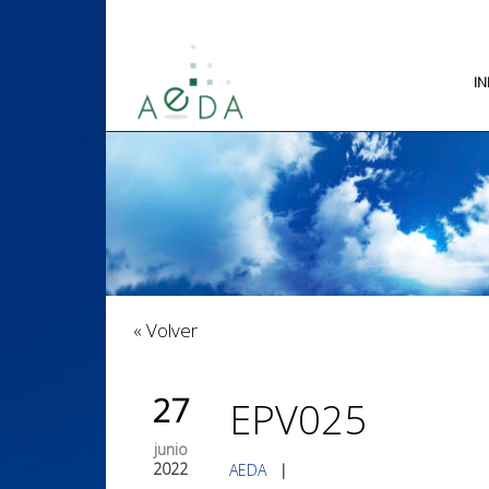
IN
« Volver
27
EPV025
junio
2022
AEDA
|