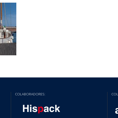
COLABORADORES:
COL