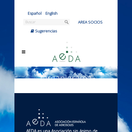
Español
|
English
AREA SOCIOS
|
Sugerencias
Organigrama
AEDA es una Asociación sin ánimo de