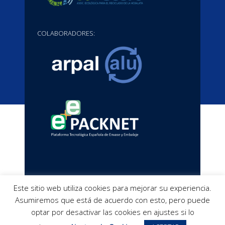
COLABORADORES:
© Copyright AEDA |
Aviso legal
-
Política de
Este sitio web utiliza cookies para mejorar su experiencia.
Asumiremos que está de acuerdo con esto, pero puede
Privacidad
-
Política de cookies
|
optar por desactivar las cookies en ajustes si lo