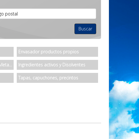
Envasador productos propios
Fabricación o Venta de Envases Metalicos
Ingredientes activos y Disolventes
Tapas, capuchones, precintos