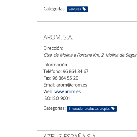
Categorías:
Válvulas
AROM, S.A.
Dirección:
Ctra. de Molina a Fortuna Km. 2, Molina de Segu
Información:
Teléfono: 96 864 34 67
Fax: 96 864 55 20
Email: arom@arom.es
Web:
www.arom.es
ISO: ISO 9001
Categorías:
Envasador productos propios
AZELIS ESPAÑA S.A.