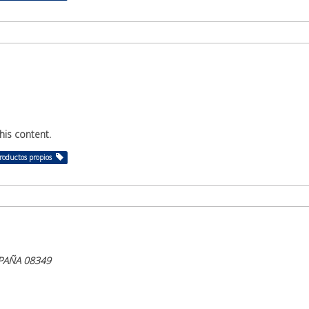
his content.
roductos propios
ESPAÑA 08349