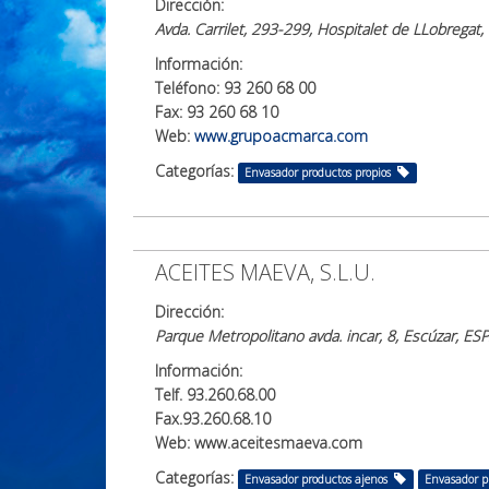
Dirección:
Avda. Carrilet, 293-299, Hospitalet de LLobrega
Información:
Teléfono: 93 260 68 00
Fax: 93 260 68 10
Web:
www.grupoacmarca.com
Categorías:
Envasador productos propios
ACEITES MAEVA, S.L.U.
Dirección:
Parque Metropolitano avda. incar, 8, Escúzar, E
Información:
Telf. 93.260.68.00
Fax.93.260.68.10
Web: www.aceitesmaeva.com
Categorías:
Envasador productos ajenos
Envasador p