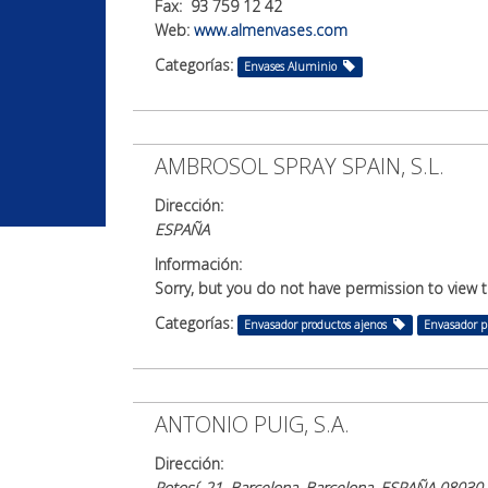
Fax: 93 759 12 42
Web:
www.almenvases.com
Categorías:
Envases Aluminio
AMBROSOL SPRAY SPAIN, S.L.
Dirección:
ESPAÑA
Información:
Sorry, but you do not have permission to view t
Categorías:
Envasador productos ajenos
Envasador p
ANTONIO PUIG, S.A.
Dirección:
Potosí, 21, Barcelona, Barcelona, ESPAÑA 08030