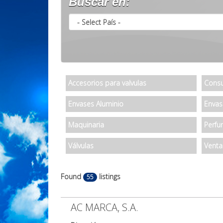
Buscar en:
Accesorios para valvulas
Consu
Envases Aluminio
Envas
Maquinaria
Perfu
Válvulas
Venta
Found
listings
55
AC MARCA, S.A.