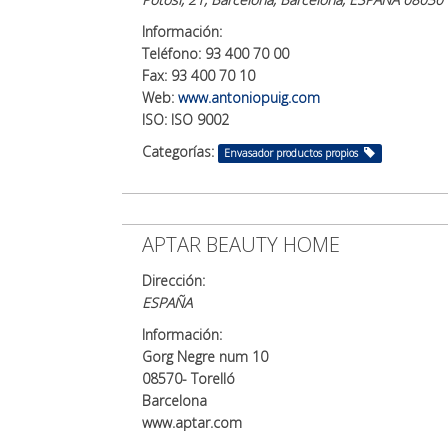
Información:
Teléfono: 93 400 70 00
Fax: 93 400 70 10
Web:
www.antoniopuig.com
ISO: ISO 9002
Categorías:
Envasador productos propios
APTAR BEAUTY HOME
Dirección:
ESPAÑA
Información:
Gorg Negre num 10
08570- Torelló
Barcelona
www.aptar.com