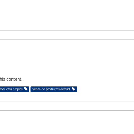
his content.
roductos propios
Venta de productos aerosol