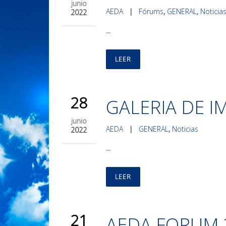
junio
AEDA
|
Fórums
,
GENERAL
,
Noticia
2022
...
LEER
28
GALERIA DE I
junio
AEDA
|
GENERAL
,
Noticias
2022
...
LEER
21
AEDA FORUM 20