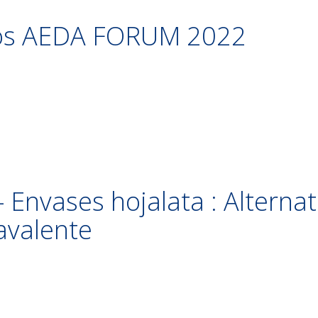
tos AEDA FORUM 2022
s
- Envases hojalata : Alterna
avalente